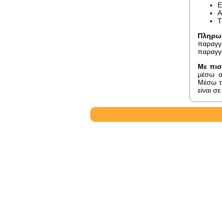
E
A
Τ
Πληρω
παραγγε
παραγγε
Με πισ
μέσω α
Μέσω το
είναι σ