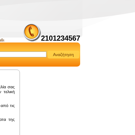
2101234567
άθι
Αναζήτηση
ελία σας
 τελική
από τις
ατα της