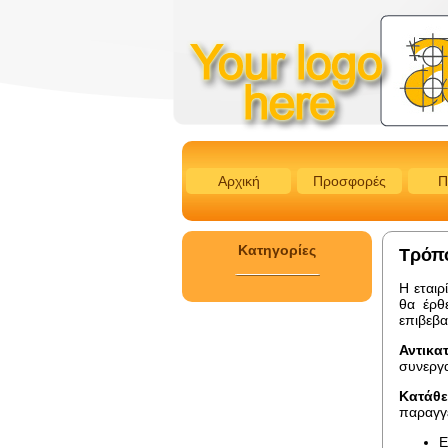
Αρχική
Προσφορές
Π
Κατηγορίες
Τρόπ
Η εταιρ
θα έρθ
επιβεβα
Αντικα
συνεργα
Κατάθε
παραγγ
Ε