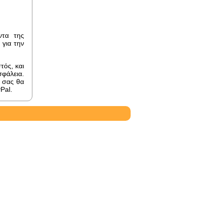
ντα της
 για την
τός, και
φάλεια.
 σας θα
Pal.